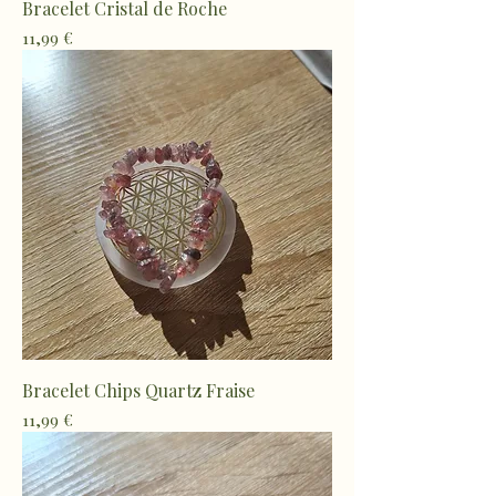
Bracelet Cristal de Roche
Prix
11,99 €
Bracelet Chips Quartz Fraise
Prix
11,99 €