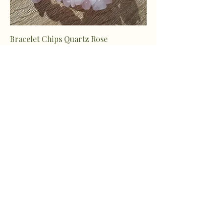
Bracelet Chips Quartz Rose
Prix
11,99 €
Bracelet Chips Peridot