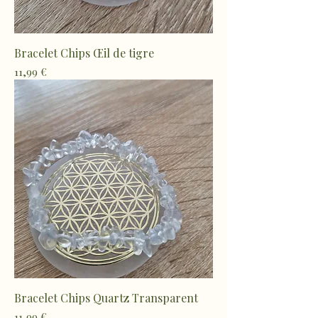
Bracelet Chips Œil de tigre
Prix
11,99 €
Bracelet Chips Quartz Transparent
Prix
11,99 €