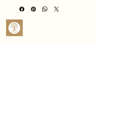
créativité et la confiance en soi. Elle 
aide à se dynamiser et à rester motivé 
au quotidien.
Son éclat chaleureux en fait un bijou à 
la fois élégant et énergisant, idéal 
pour porter vitalité et courage tout 
au long de la journée.
sophro.ame.marine@gmail.com
Rte de Fousseret, 31430 Castelnau-
Picampeau, France
Micheou, 09120 Artix, France
Politique de confidentialité
Déclaration d'accessibilité
Politique de livraison
Conditions générales
Politique de remboursement