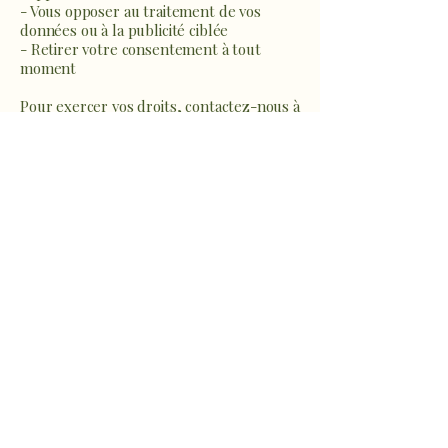
- Vous opposer au traitement de vos
données ou à la publicité ciblée
- Retirer votre consentement à tout
moment
Pour exercer vos droits, contactez-nous à
: sophro.ame.marine@gmail.com
7. Sécurité
Nous mettons en place des mesures
techniques et organisationnelles pour
protéger vos données contre tout accès
non autorisé, perte ou divulgation.
8. Modifications de la politique
Cette politique peut être mise à jour. La
date de la dernière mise à jour sera
indiquée en haut de cette page.