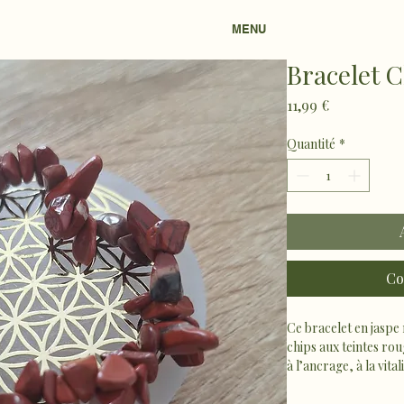
MENU
Bracelet 
Prix
11,99 €
Quantité
*
Co
Ce bracelet en jaspe
chips aux teintes rou
à l’ancrage, à la vital
stabilité, courage et
Chaleureux et puissan