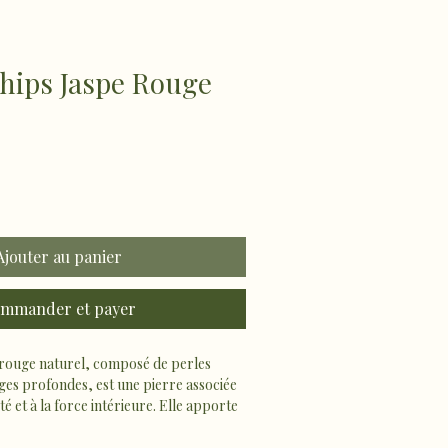
Chips Jaspe Rouge
Ajouter au panier
mmander et payer
 rouge naturel, composé de perles 
ges profondes, est une pierre associée 
ité et à la force intérieure. Elle apporte 
 énergie au quotidien.
t, ce bijou se porte facilement pour 