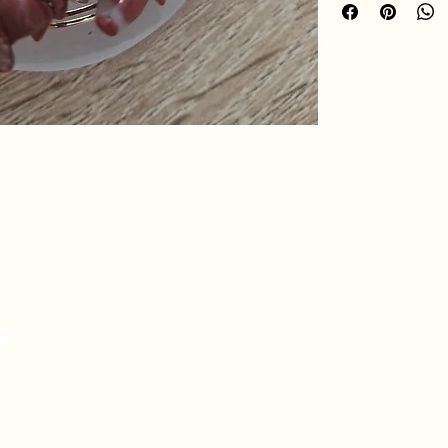
renforcer l’équilibre
hro.ame.marine@gmail.com
de Fousseret, 31430
telnau-Picampeau,
nce
eou, 09120 Artix,
nce