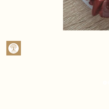
sop
Rte 
Cas
Fra
Mich
Fra