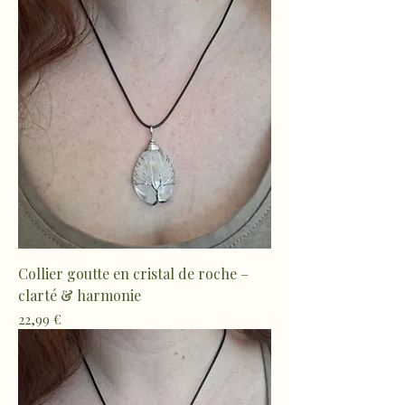
Collier goutte en cristal de roche –
clarté & harmonie
Prix
22,99 €