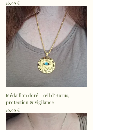
Prix
16,99 €
Médaillon doré – œil d’Horus,
protection & vigilance
Prix
19,99 €