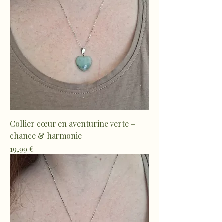
Collier cœur en aventurine verte –
chance & harmonie
Prix
19,99 €