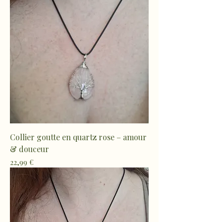
Collier goutte en quartz rose – amour
& douceur
Prix
22,99 €