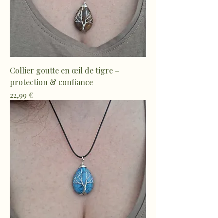
Collier goutte en œil de tigre –
protection & confiance
Prix
22,99 €