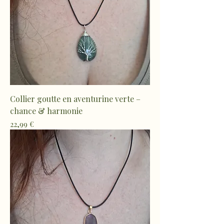
Collier goutte en aventurine verte –
chance & harmonie
Prix
22,99 €