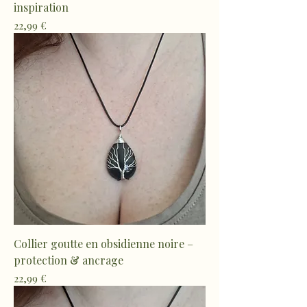
inspiration
Prix
22,99 €
Collier goutte en obsidienne noire –
protection & ancrage
Prix
22,99 €