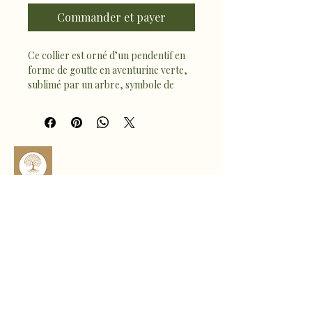
Commander et payer
Ce collier est orné d’un pendentif en 
forme de goutte en aventurine verte, 
sublimé par un arbre, symbole de 
croissance, d’ancrage et d’équilibre. 
L’aventurine favorise la chance, 
l’harmonie et la sérénité, tout en 
apportant une énergie douce et 
revitalisante.
À porter au quotidien, ce bijou 
élégant et symbolique accompagne 
vos journées avec équilibre, bien-être 
sophro.ame.marine@gmail.com
et énergie positive 🪷
Rte de Fousseret, 31430 Castelnau-
Picampeau, France
Micheou, 09120 Artix, France