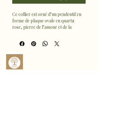
Ce collier est orné d’un pendentif en 
forme de plaque ovale en quartz 
rose, pierre de l’amour et de la 
tendresse. Le quartz rose favorise 
l’amour de soi, l’apaisement 
émotionnel et l’harmonie du cœur.
À la fois délicat et symbolique, ce bijou 
diffuse une énergie douce et 
réconfortante, pour accompagner le 
quotidien avec sérénité et 
bienveillance 🪷
sophro.ame.marine@gmail.com
Rte de Fousseret, 31430 Castelnau-
Picampeau, France
Micheou, 09120 Artix, France