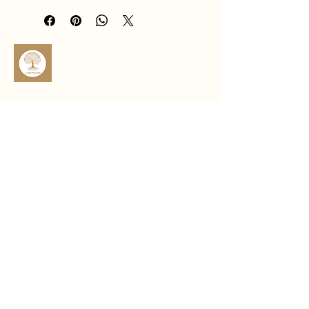
vitalité et à l’énergie positive. Il aide à 
dissiper les blocages et à renforcer la 
confiance en soi.
À la fois lumineux et élégant, ce bijou 
naturel se porte au quotidien pour 
apporter dynamisme, équilibre et 
intention positive.
sophro.ame.marine@gmail.com
Rte de Fousseret, 31430 Castelnau-
Picampeau, France
Micheou, 09120 Artix, France
Politique de confidentialité
Déclaration d'accessibilité
Politique de livraison
Conditions générales
Politique de remboursement