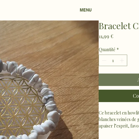
MENU
Bracelet C
Prix
11,99 €
Quantité
*
Co
Ce bracelet en howli
blanches veinées de 
apaiser l’esprit, favo
Son style sobre et élé
quotidien pour cultive