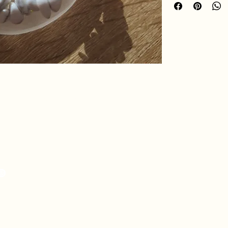
hro.ame.marine@gmail.com
de Fousseret, 31430
telnau-Picampeau,
nce
eou, 09120 Artix,
nce