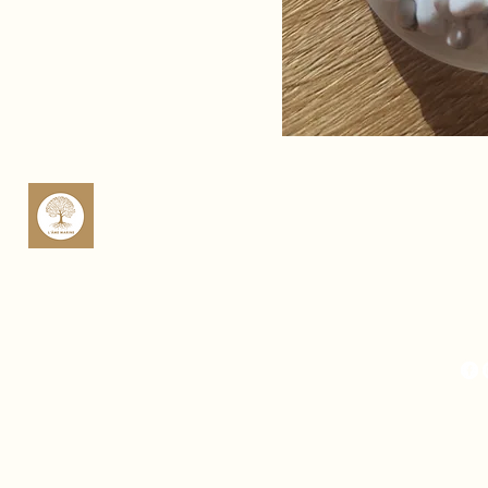
sop
Rte 
Cas
Fra
Mich
Fra