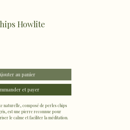
hips Howlite
Ajouter au panier
mmander et payer
te naturelle, composé de perles chips 
gris, est une pierre reconnue pour 
riser le calme et faciliter la méditation.
gant en fait un bijou parfait à porter au 
r sérénité et équilibre intérieur.