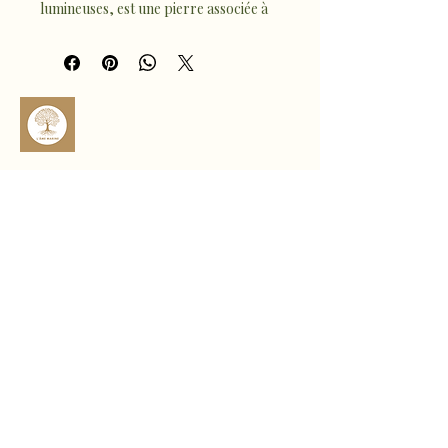
lumineuses, est une pierre associée à 
la joie de vivre, à la créativité et au 
dynamisme. Elle favorise la 
motivation, la confiance en soi et 
l’énergie positive.
Élégant et pétillant, ce bijou se porte 
au quotidien pour stimuler vitalité et 
optimisme.
sophro.ame.marine@gmail.com
Rte de Fousseret, 31430 Castelnau-
Picampeau, France
Micheou, 09120 Artix, France
Politique de confidentialité
Déclaration d'accessibilité
Politique de livraison
Conditions générales