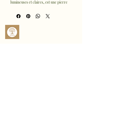
lumineuses et claires, est une pierre 
reconnue pour clarifier l’esprit, 
harmoniser les énergies et favoriser 
la concentration. Elle amplifie les 
intentions et soutient le bien-être 
général.
Pur et élégant, ce bijou se porte au 
quotidien pour apporter clarté, 
équilibre et vitalité.
sophro.ame.marine@gmail.com
Rte de Fousseret, 31430 Castelnau-
Picampeau, France
Micheou, 09120 Artix, France
Politique de confidentialité
Déclaration d'accessibilité
Politique de livraison
Conditions générales