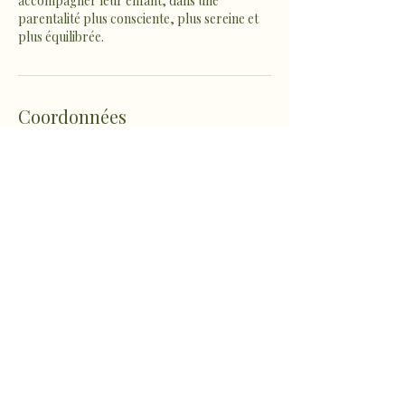
accompagner leur enfant, dans une
parentalité plus consciente, plus sereine et
plus équilibrée.
Coordonnées
1022 Route de Fousseret,
Castelnau-Picampeau, France
sophro.ame.marine@gmail.com
Micheou-Hameau, Artix,
France
sophro.ame.marine@gmail.com