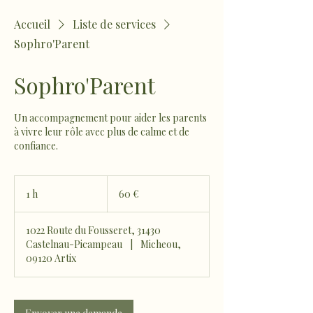
Accueil
Liste de services
Sophro'Parent
Sophro'Parent
Un accompagnement pour aider les parents
à vivre leur rôle avec plus de calme et de
confiance.
60
euros
1 h
1
60 €
1022 Route du Fousseret, 31430
Castelnau-Picampeau
|
Micheou,
09120 Artix