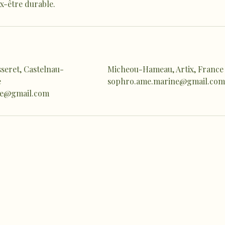
x-être durable.
seret, Castelnau-
Micheou-Hameau, Artix, France
e
sophro.ame.marine@gmail.com
ne@gmail.com
hro.ame.marine@gmail.com
de Fousseret, 31430
telnau-Picampeau,
nce