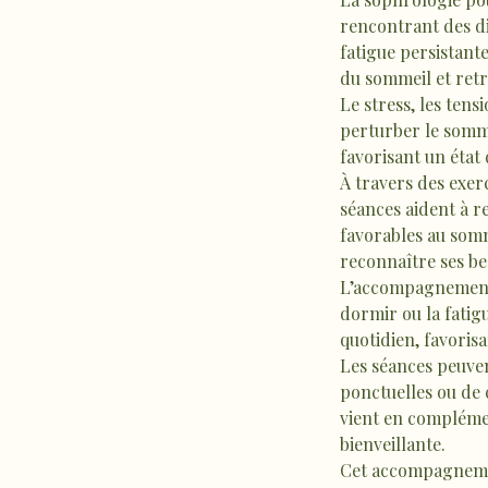
rencontrant des di
fatigue persistant
du sommeil et retr
Le stress, les ten
perturber le somme
favorisant un état
À travers des exerc
séances aident à r
favorables au som
reconnaître ses be
L’accompagnement p
dormir ou la fatig
quotidien, favorisa
Les séances peuven
ponctuelles ou de 
vient en compléme
bienveillante.
Cet accompagnemen