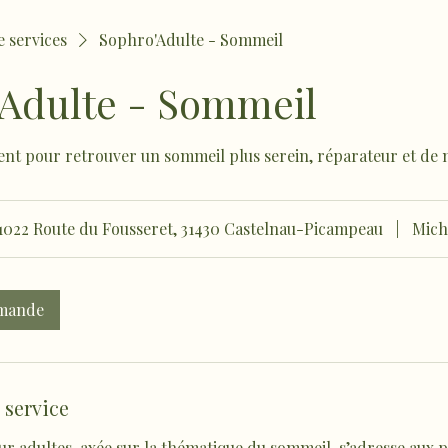
e services
Sophro'Adulte - Sommeil
'Adulte - Sommeil
 pour retrouver un sommeil plus serein, réparateur et de me
1022 Route du Fousseret, 31430 Castelnau-Picampeau
|
Mich
emande
 service
r adultes, axée sur la thématique du sommeil, s’adresse aux 