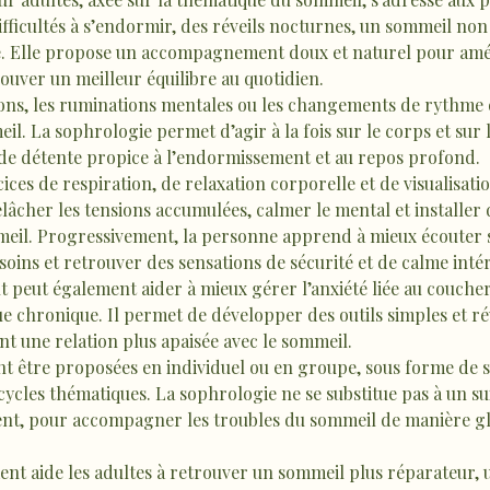
fficultés à s’endormir, des réveils nocturnes, un sommeil no
e. Elle propose un accompagnement doux et naturel pour amél
ouver un meilleur équilibre au quotidien.
sions, les ruminations mentales ou les changements de rythme 
il. La sophrologie permet d’agir à la fois sur le corps et sur 
 de détente propice à l’endormissement et au repos profond.
ices de respiration, de relaxation corporelle et de visualisatio
elâcher les tensions accumulées, calmer le mental et installer 
meil. Progressivement, la personne apprend à mieux écouter 
soins et retrouver des sensations de sécurité et de calme intér
eut également aider à mieux gérer l’anxiété liée au coucher,
ue chronique. Il permet de développer des outils simples et réu
nt une relation plus apaisée avec le sommeil.
t être proposées en individuel ou en groupe, sous forme de 
cycles thématiques. La sophrologie ne se substitue pas à un su
nt, pour accompagner les troubles du sommeil de manière gl
t aide les adultes à retrouver un sommeil plus réparateur, 