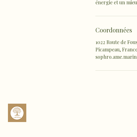
énergie et un mieu
Coordonnées
1022 Route de Fous
Picampeau, Franc
sophro.ame.mari
sop
Rte 
Cas
Fra