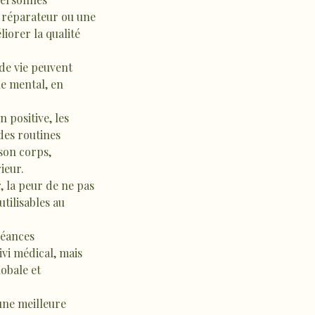
n réparateur ou une
iorer la qualité
de vie peuvent
le mental, en
n positive, les
des routines
son corps,
ieur.
 la peur de ne pas
tilisables au
séances
ivi médical, mais
obale et
une meilleure