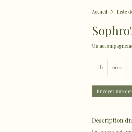
Accueil
Liste d
Sophro
Un accompagnement
60
euros
1 h
1
60 €
Envoyer une d
Description du
La sophrologie pou