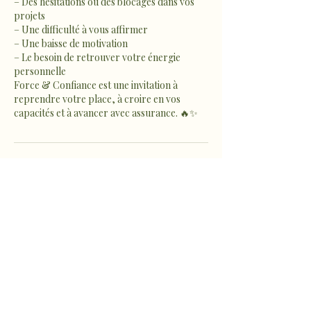
– Des hésitations ou des blocages dans vos
projets
– Une difficulté à vous affirmer
– Une baisse de motivation
– Le besoin de retrouver votre énergie
personnelle
Force & Confiance est une invitation à
reprendre votre place, à croire en vos
capacités et à avancer avec assurance. 🔥✨
Coordonnées
1022 Route de Fousseret,
Castelnau-Picampeau, France
sophro.ame.marine@gmail.com
Micheou-Hameau, Artix,
France
sophro.ame.marine@gmail.com