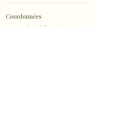
Coordonnées
1022 Route de Fousseret,
Castelnau-Picampeau, France
sophro.ame.marine@gmail.com
Micheou-Hameau, Artix,
France
sophro.ame.marine@gmail.com
sophro.ame.marine@gmail.com