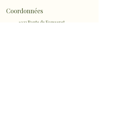
Coordonnées
1022 Route de Fousseret,
Castelnau-Picampeau, France
sophro.ame.marine@gmail.com
Micheou-Hameau, Artix,
France
sophro.ame.marine@gmail.com
sophro.ame.marine@gmail.com
Rte de Fousseret, 31430 Castelnau-