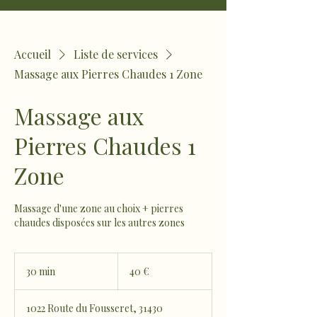
Accueil
Liste de services
Massage aux Pierres Chaudes 1 Zone
Massage aux
Pierres Chaudes 1
Zone
Massage d'une zone au choix + pierres
chaudes disposées sur les autres zones
40
euros
30 min
3
40 €
0
m
1022 Route du Fousseret, 31430
i