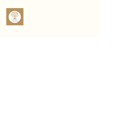
sophro.ame.marine@gmail.com
Rte de Fousseret, 31430 Castelnau-
Picampeau, France
Micheou, 09120 Artix, France
Politique de confidentialité
Déclaration d'accessibilité
Politique de livraison
Conditions générales
Politique de remboursement