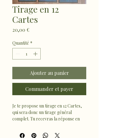
Tirage en 12
Cartes
Prix
20,00 €
Quantité
*
Ajouter au panier
Commander et payer
Je te propose un tirage en 12 Cartes, 
qui sera donc un tirage général 
complet. Tu recevras la réponse en 
vidéo. 