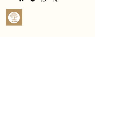
Idéal pour les pratiques de guidance 
liées à la réflexion, à la 
communication et au développement 
personnel, ce pendule accompagne 
vos choix avec calme et précision 🪷
sophro.ame.marine@gmail.com
Rte de Fousseret, 31430 Castelnau-
Picampeau, France
Micheou, 09120 Artix, France
Politique de confidentialité
Déclaration d'accessibilité
Politique de livraison
Conditions générales
Politique de remboursement