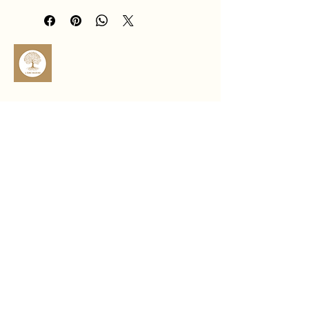
décisions et à se préserver des 
énergies négatives.
Idéal pour les questions liées à 
l’action, aux choix importants et à 
l’affirmation de soi, ce pendule 
accompagne les pratiques de 
guidance avec stabilité et assurance 🪷
sophro.ame.marine@gmail.com
Rte de Fousseret, 31430 Castelnau-
Picampeau, France
Micheou, 09120 Artix, France
Politique de confidentialité
Déclaration d'accessibilité
Politique de livraison
Conditions générales
Politique de remboursement