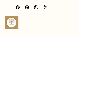
réponses claires, à se protéger des 
influences négatives et à travailler en 
toute sécurité énergétique.
Idéal pour les pratiques de guidance 
profondes et le travail 
d’introspection, ce pendule 
accompagne avec force, stabilité et 
sophro.ame.marine@gmail.com
discernement 🪷
Rte de Fousseret, 31430 Castelnau-
Picampeau, France
Micheou, 09120 Artix, France
Politique de confidentialité
Déclaration d'accessibilité
Politique de livraison
Conditions générales
Politique de remboursement