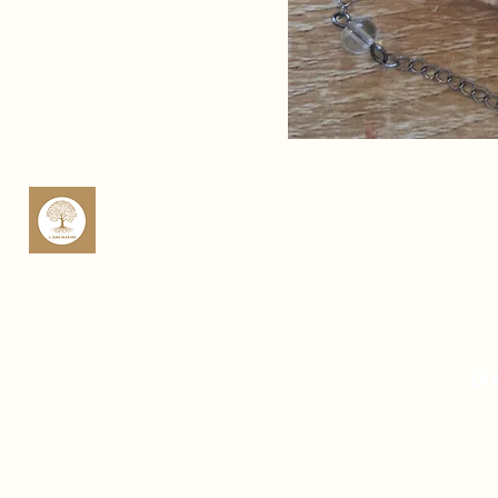
sop
Rte 
Cas
Fra
Mich
Fra