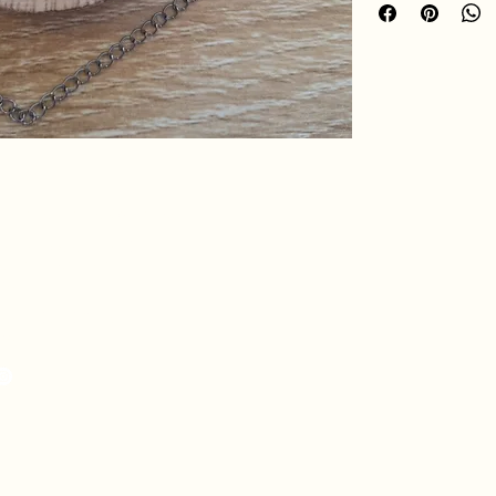
courage et à la forc
vos choix avec équili
hro.ame.marine@gmail.com
de Fousseret, 31430
telnau-Picampeau,
nce
eou, 09120 Artix,
nce