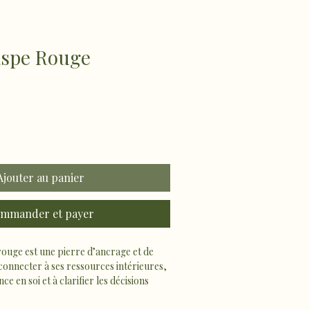
aspe Rouge
Ajouter au panier
mmander et payer
rouge est une pierre d’ancrage et de 
 reconnecter à ses ressources intérieures, 
ce en soi et à clarifier les décisions 
ité.
es de guidance liées à l’action, au 