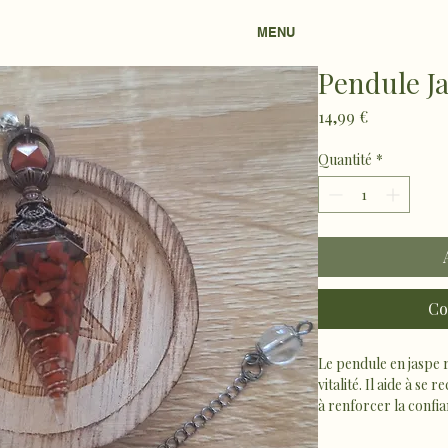
MENU
Pendule J
Prix
14,99 €
Quantité
*
Co
Le pendule en jaspe 
vitalité. Il aide à se
à renforcer la confian
avec énergie et stabil
Idéal pour les pratiqu