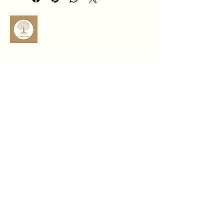
dans les décisions.
Idéal pour les pratiques de guidance 
liées aux projets, à l’action et à la 
confiance personnelle, ce pendule 
accompagne vos choix avec énergie, 
clarté et assurance 🪷
sophro.ame.marine@gmail.com
Rte de Fousseret, 31430 Castelnau-
Picampeau, France
Micheou, 09120 Artix, France
Politique de confidentialité
Déclaration d'accessibilité
Politique de livraison
Conditions générales
Politique de remboursement