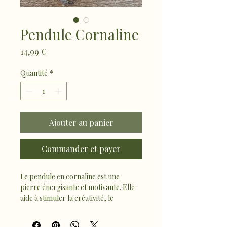
Pendule Cornaline
Prix
14,99 €
Quantité
*
Ajouter au panier
Commander et payer
Le pendule en cornaline est une 
pierre énergisante et motivante. Elle 
aide à stimuler la créativité, le 
courage et la confiance en soi, tout en 
apportant dynamisme et ancrage 