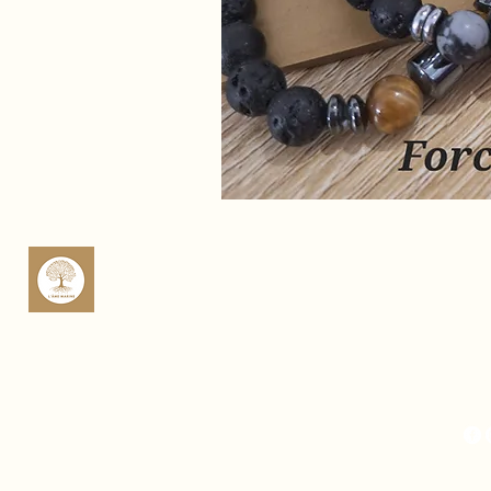
sop
Rte 
Cas
Fra
Mich
Fra