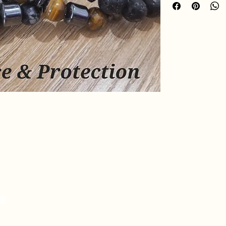
Sa surface rugueuse e
de la pierre en douce
être à la fois élégant
hro.ame.marine@gmail.com
de Fousseret, 31430
telnau-Picampeau,
nce
eou, 09120 Artix,
nce