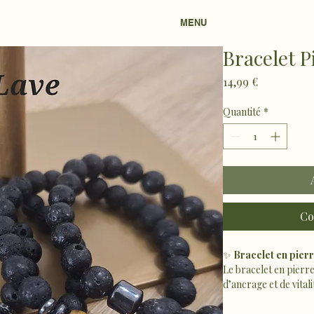
MENU
Bracelet P
Prix
14,99 €
Quantité
*
Co
✨ 
Bracelet en pier
Le bracelet en pierr
d’ancrage et de vitalit
reconnecter à ses re
stabilité et équilibre 