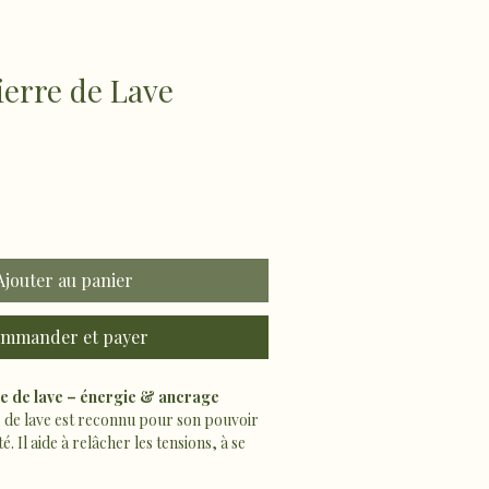
ierre de Lave
Ajouter au panier
mmander et payer
re de lave – énergie & ancrage
e de lave est reconnu pour son pouvoir 
é. Il aide à relâcher les tensions, à se 
ssources intérieures et à retrouver 
au quotidien.