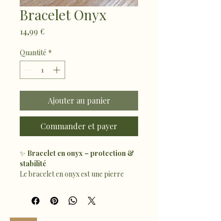
Bracelet Onyx
Prix
14,99 €
Quantité
*
Ajouter au panier
Commander et payer
✨ 
Bracelet en onyx – protection & 
stabilité
Le bracelet en onyx est une pierre 
puissante qui apporte protection, 
stabilité et ancrage. Il aide à se libérer 
du stress, à rester centré et à 
renforcer la maîtrise de soi au 