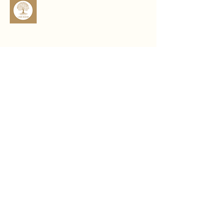
quotidien.
Élégant et symbolique, ce bracelet 
diffuse une énergie apaisante et 
protectrice, pour vous accompagner 
sophro.ame.marine@gmail.com
avec force et équilibre 🪷
Rte de Fousseret, 31430 Castelnau-
Picampeau, France
Micheou, 09120 Artix, France
Politique de confidentialité
Déclaration d'accessibilité
Politique de livraison
Conditions générales
Politique de remboursement
© 2035 by L'Âme Marine. Powered and
secured by
Wix