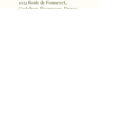
1022 Route de Fousseret,
Castelnau-Picampeau, France
sophro.ame.marine@gmail.com
Micheou-Hameau, Artix,
France
sophro.ame.marine@gmail.com
sophro.ame.marine@gmail.com
Rte de Fousseret, 31430 Castelnau-
Picampeau, France
Micheou, 09120 Artix, France