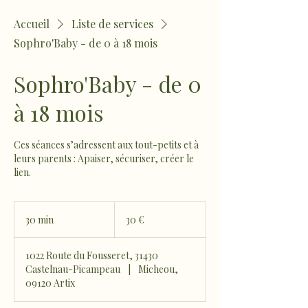
Accueil
Liste de services
Sophro'Baby - de 0 à 18 mois
Sophro'Baby - de 0
à 18 mois
Ces séances s’adressent aux tout-petits et à
leurs parents : Apaiser, sécuriser, créer le
lien.
30
euros
30 min
3
30 €
0
m
1022 Route du Fousseret, 31430
i
Castelnau-Picampeau
|
Micheou,
n
09120 Artix