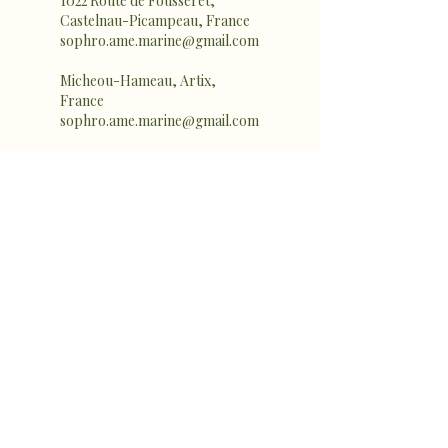
1022 Route de Fousseret,
Castelnau-Picampeau, France
sophro.ame.marine@gmail.com
Micheou-Hameau, Artix,
France
sophro.ame.marine@gmail.com
sophro.ame.marine@gmail.com
Rte de Fousseret, 31430 Castelnau-
Picampeau, France
Micheou, 09120 Artix, France