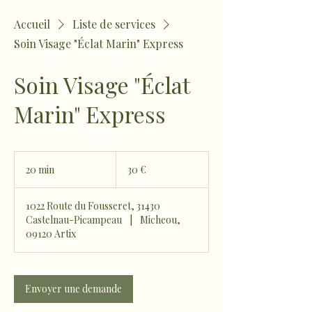
Accueil
Liste de services
Soin Visage "Éclat Marin" Express
Soin Visage "Éclat
Marin" Express
30
euros
20 min
2
30 €
0
m
1022 Route du Fousseret, 31430
i
Castelnau-Picampeau
|
Micheou,
n
09120 Artix
Envoyer une demande