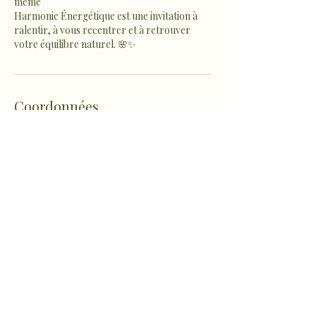
même
Harmonie Énergétique est une invitation à
ralentir, à vous recentrer et à retrouver
votre équilibre naturel. 🌸✨
Coordonnées
1022 Route de Fousseret,
Castelnau-Picampeau, France
sophro.ame.marine@gmail.com
Micheou-Hameau, Artix,
France
sophro.ame.marine@gmail.com