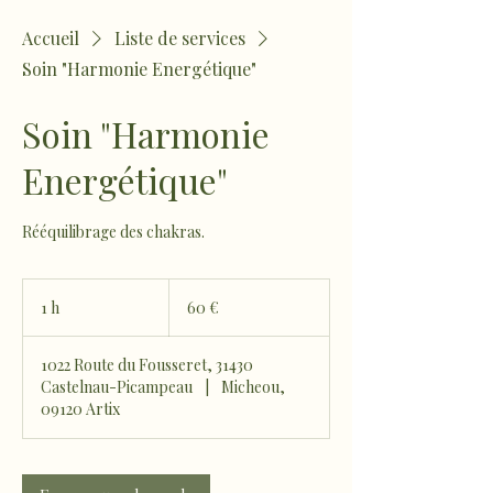
Accueil
Liste de services
Soin "Harmonie Energétique"
Soin "Harmonie
Energétique"
Rééquilibrage des chakras.
60
euros
1 h
1
60 €
1022 Route du Fousseret, 31430
Castelnau-Picampeau
|
Micheou,
09120 Artix