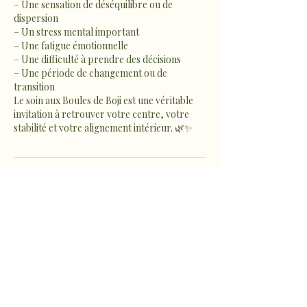
– Une sensation de déséquilibre ou de
dispersion
– Un stress mental important
– Une fatigue émotionnelle
– Une difficulté à prendre des décisions
– Une période de changement ou de
transition
Le soin aux Boules de Boji est une véritable
invitation à retrouver votre centre, votre
stabilité et votre alignement intérieur. 🌿✨
Coordonnées
1022 Route de Fousseret,
Castelnau-Picampeau, France
sophro.ame.marine@gmail.com
Micheou-Hameau, Artix,
France
sophro.ame.marine@gmail.com