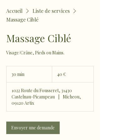
Accueil
Liste de services
Massage Ciblé
Massage Ciblé
Visage/Crâne, Pieds ou Mains.
40
euros
30 min
3
40 €
0
m
1022 Route du Fousseret, 31430
i
Castelnau-Picampeau
|
Micheou,
n
09120 Artix
Envoyer une demande