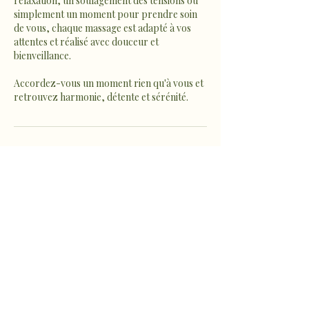
relaxation, un soulagement des tensions ou
simplement un moment pour prendre soin
de vous, chaque massage est adapté à vos
attentes et réalisé avec douceur et
bienveillance.
Accordez-vous un moment rien qu'à vous et
retrouvez harmonie, détente et sérénité.
Coordonnées
1022 Route de Fousseret,
Castelnau-Picampeau, France
sophro.ame.marine@gmail.com
Micheou-Hameau, Artix,
France
sophro.ame.marine@gmail.com