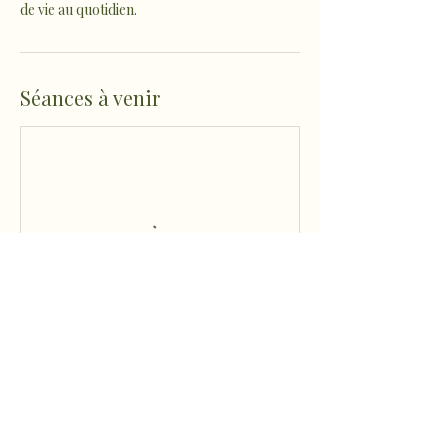
de vie au quotidien.
Séances à venir
Coordonnées
Micheou-Hameau, Artix, France
sophro.ame.marine@gmail.com