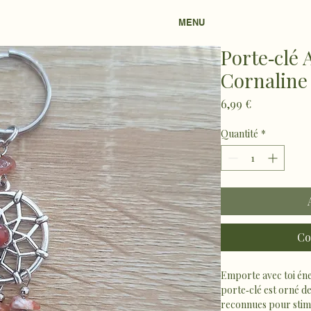
MENU
Porte‑clé 
Cornaline
Prix
6,99 €
Quantité
*
Co
Emporte avec toi éner
porte‑clé est orné de
reconnues pour stimul