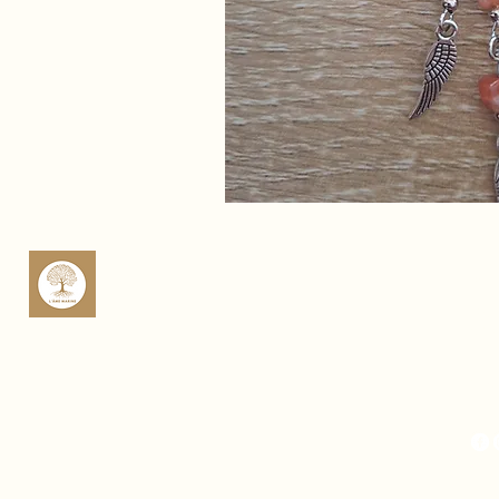
sop
Rte 
Cas
Fra
Mich
Fra