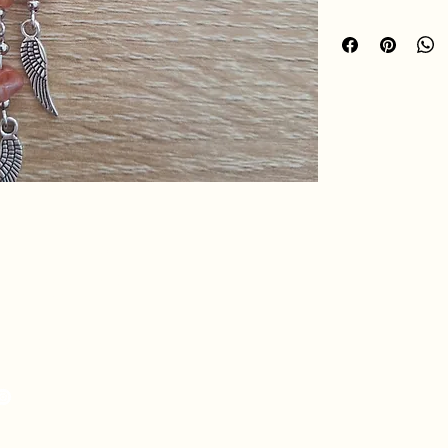
confiance en soi.L’at
énergies, retient les 
vibrations positives.P
un sac ou à tes clés,
spirituelle à ton quot
✨ Un petit talisman é
offrir ou à s’offrir.
hro.ame.marine@gmail.com
de Fousseret, 31430
telnau-Picampeau,
nce
eou, 09120 Artix,
nce