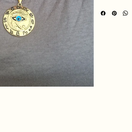
renforçant la vigilanc
À porter au quotidien
symbolisme diffuse un
pour accompagner vos
🪷
hro.ame.marine@gmail.com
de Fousseret, 31430
telnau-Picampeau,
nce