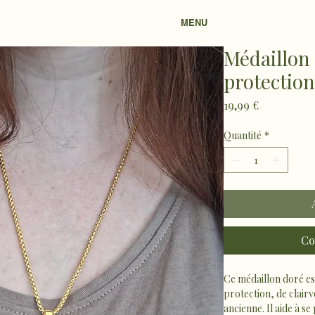
MENU
Médaillon 
protection
Prix
19,99 €
Quantité
*
Co
Ce médaillon doré es
protection, de clairv
ancienne. Il aide à s