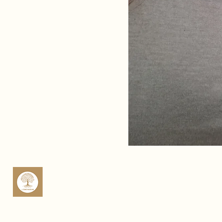
sop
Rte 
Cas
Fra