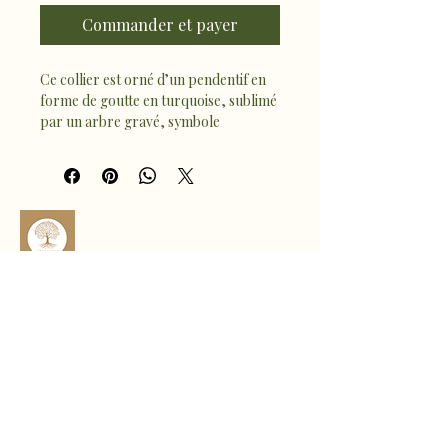
Commander et payer
Ce collier est orné d’un pendentif en 
forme de goutte en turquoise, sublimé 
par un arbre gravé, symbole 
d’ancrage, de force et d’équilibre. La 
turquoise est reconnue pour ses 
vertus protectrices et apaisantes, 
favorisant la sérénité et l’harmonie.
À porter au quotidien, ce bijou 
élégant et symbolique diffuse une 
énergie douce et protectrice, pour 
accompagner vos journées avec 
sophro.ame.marine@gmail.com
calme et bien-être 🪷
Rte de Fousseret, 31430 Castelnau-
Picampeau, France
Micheou, 09120 Artix, France