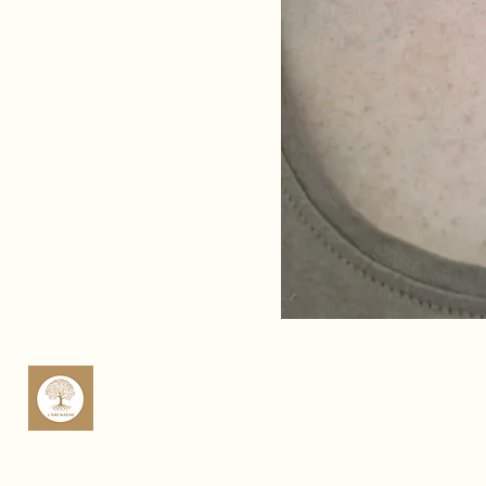
sop
Rte 
Cas
Fra