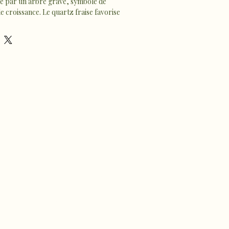
mé par un arbre gravé, symbole de 
e croissance. Le quartz fraise favorise 
t l’équilibre émotionnel, apportant une 
mulante.
, ce bijou élégant et symbolique diffuse 
e et harmonisante, pour accompagner 
èreté et bien-être 🪷
Politique de confidentialité
Déclaration d'accessibilité
Politique de livraison
Conditions générales
Politique de remboursement