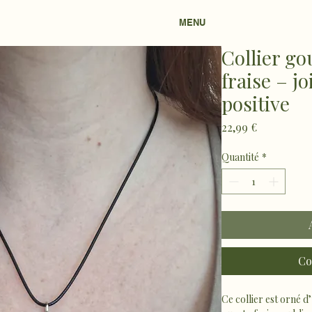
MENU
Collier go
fraise – j
positive
Prix
22,99 €
Quantité
*
Co
Ce collier est orné d