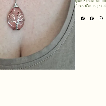
quartz fraise, subli
force, d’ancrage et d
la joie, la vitalité e
énergie douce et sti
À porter au quotidien
une énergie positiv
vos journées avec lég
hro.ame.marine@gmail.com
de Fousseret, 31430
telnau-Picampeau,
nce