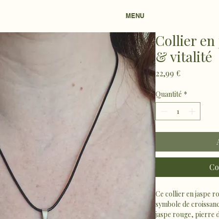
MENU
Collier en
& vitalité
Prix
22,99 €
Quantité
*
Co
Ce collier en jaspe r
symbole de croissance
jaspe rouge, pierre d