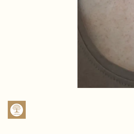
sop
Rte 
Cas
Fra