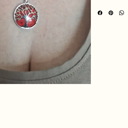
vitalité, le courage et
À porter au quotidien
positive, pour vous 
motivation 🪷
hro.ame.marine@gmail.com
de Fousseret, 31430
telnau-Picampeau,
nce