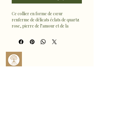
Ce collier en forme de cœur 
renferme de délicats éclats de quartz 
rose, pierre de l’amour et de la 
tendresse. Le quartz rose favorise 
l’amour de soi, l’harmonie 
émotionnelle et apaise le cœur.
À la fois délicat et symbolique, ce bijou 
accompagne le quotidien en diffusant 
une énergie douce, réconfortante et 
bienveillante 🪷
sophro.ame.marine@gmail.com
Rte de Fousseret, 31430 Castelnau-
Picampeau, France
Micheou, 09120 Artix, France