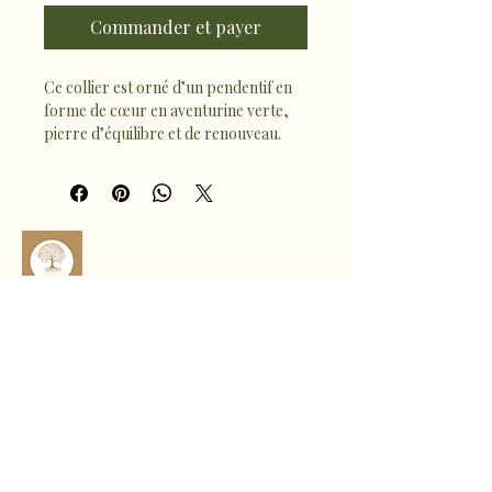
Commander et payer
Ce collier est orné d’un pendentif en 
forme de cœur en aventurine verte, 
pierre d’équilibre et de renouveau. 
L’aventurine favorise la chance, la 
sérénité et l’harmonie émotionnelle.
À porter au quotidien, ce bijou 
élégant et symbolique diffuse une 
énergie douce et positive, pour 
accompagner vos journées avec bien-
être et vitalité 🪷
sophro.ame.marine@gmail.com
Rte de Fousseret, 31430 Castelnau-
Picampeau, France
Micheou, 09120 Artix, France