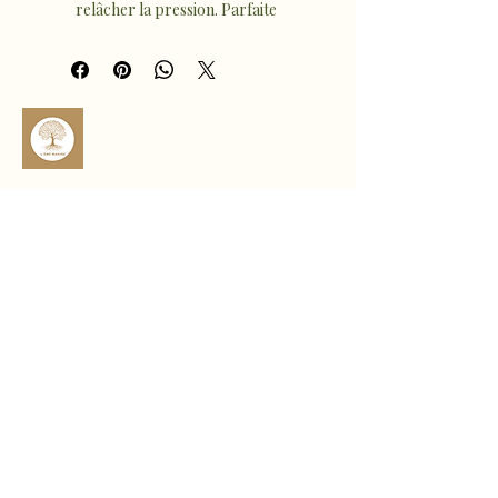
relâcher la pression. Parfaite 
pour la Vierge, souvent exigeante 
envers elle-même.
Howlite : Favorise la tranquillité 
intérieure, clarifie les pensées et 
réduit l’hyperactivité mentale.
Aigue-marine : Soutient la 
communication douce, 
l’expression authentique et la 
sophro.ame.marine@gmail.com
sérénité émotionnelle.
Oeil de tigre : Apporte confiance, 
Rte de Fousseret, 31430 Castelnau-
Picampeau, France
protection et stabilité — un bon 
équilibre pour un signe parfois 
Micheou, 09120 Artix, France
trop dans le contrôle
Politique de confidentialité
Déclaration d'accessibilité
Politique de livraison
Conditions générales