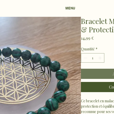
MENU
Bracelet M
& Protect
Prix
14,99 €
Quantité
*
Co
Ce bracelet en malac
protection et équilib
reconnue pour ses ve