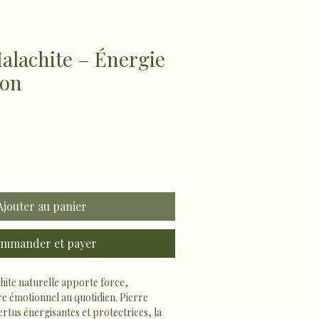
alachite – Énergie
ion
Ajouter au panier
mmander et payer
hite naturelle apporte force, 
re émotionnel au quotidien. Pierre 
rtus énergisantes et protectrices, la 