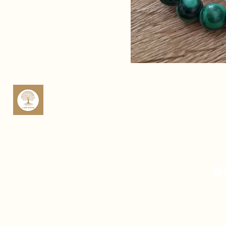
sop
Rte 
Cas
Fra
Mich
Fra