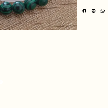
malachite aide à cana
et protéger contre le
Ses magnifiques nuanc
élégant et vibrant, p
✨ Un talisman nature
l’équilibre intérieur.
hro.ame.marine@gmail.com
de Fousseret, 31430
telnau-Picampeau,
nce
eou, 09120 Artix,
nce