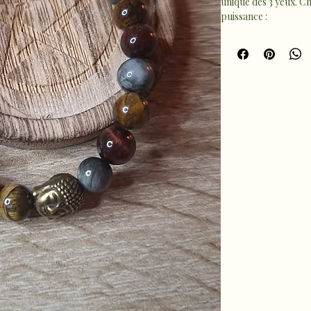
unique des 3 yeux. C
puissance :
Œil de Tigre – c
Œil de Taureau –
Œil de Faucon – c
Ce bracelet harmonise
tout en restant un ac
Parfait pour t’accom
talisman puissant et
✨ Un bijou qui allie p
style bohème et mod