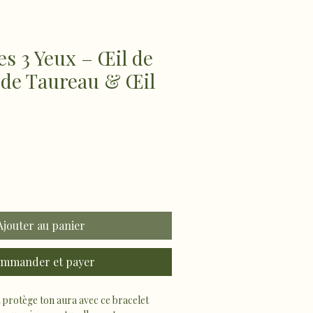
es 3 Yeux – Œil de
l de Taureau & Œil
Ajouter au panier
mmander et payer
t protège ton aura avec ce bracelet 