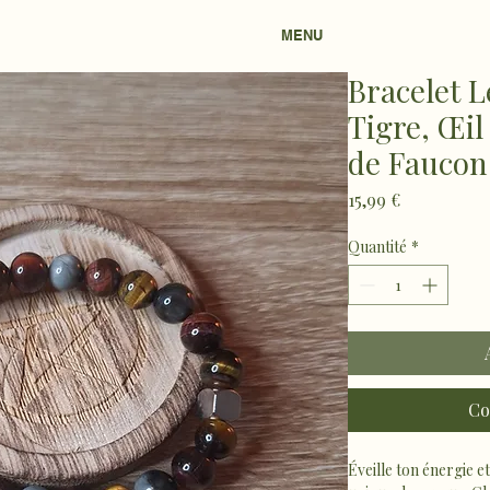
MENU
Bracelet L
Tigre, Œi
de Faucon
Prix
15,99 €
Quantité
*
Co
Éveille ton énergie e