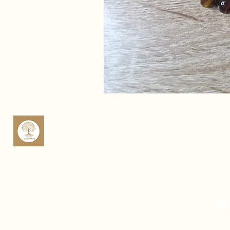
sop
Rte 
Cas
Fra
Mich
Fra