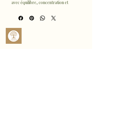
avec équilibre, concentration et 
sérénité. Pierre reconnue pour 
favoriser la clarité mentale, 
l’harmonie et la protection 
énergétique, la fluorite aide à apaiser 
l’esprit et organiser les idées.
Ses nuances multicolores allant du 
violet au vert offrent un bijou élégant 
et lumineux, parfait à porter seul ou 
sophro.ame.marine@gmail.com
en accumulation.
✨ Un talisman naturel pour stimuler 
Rte de Fousseret, 31430 Castelnau-
Picampeau, France
la clarté intérieure et l’harmonie au 
quotidien.
Micheou, 09120 Artix, France
Politique de confidentialité
Déclaration d'accessibilité
Politique de livraison
Conditions générales