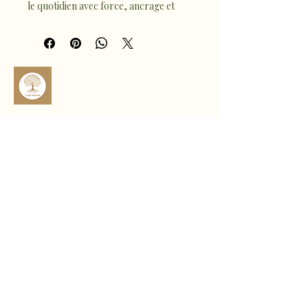
le quotidien avec force, ancrage et 
assurance. Pierre de courage et de 
stabilité, l’œil de taureau aide à 
renforcer la confiance en soi, à se 
sentir ancré et à surmonter les défis 
avec sérénité.
Ses nuances chaudes mêlant bruns et 
dorés en font un bijou élégant et 
puissant, facile à porter seul ou en 
sophro.ame.marine@gmail.com
accumulation.
✨ Un talisman naturel pour rester 
Rte de Fousseret, 31430 Castelnau-
Picampeau, France
centré et confiant tout au long de la 
journée.
Micheou, 09120 Artix, France
Politique de confidentialité
Déclaration d'accessibilité
Politique de livraison
Conditions générales